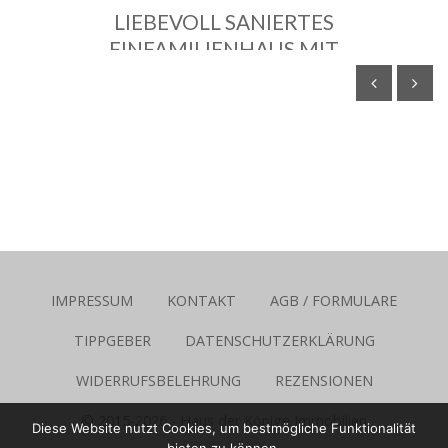
LIEBEVOLL SANIERTES
EINFAMILIENHAUS MIT
TRAUMGARTEN IN UNVERBAUBARER,
NATURNAHER WOHNLAGE
Friedrichsdorf
214 m2
6 Räume
3 Schlafzimmer
2 Bäder
1.490.000€
IMPRESSUM
KONTAKT
AGB / FORMULARE
TIPPGEBER
DATENSCHUTZERKLÄRUNG
WIDERRUFSBELEHRUNG
REZENSIONEN
© 2015-2026 -
Haus der Könige Immobilien
Diese Website nutzt Cookies, um bestmögliche Funktionalität