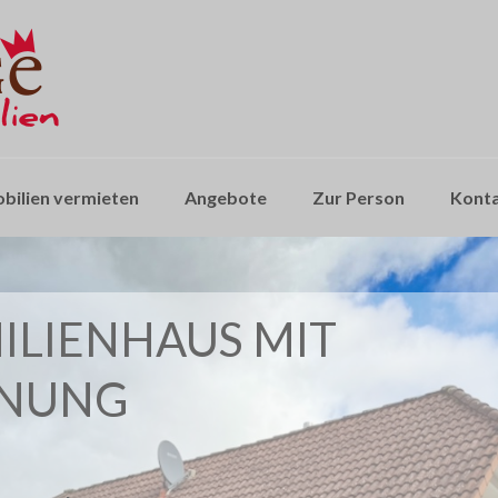
bilien vermieten
Angebote
Zur Person
Kont
MILIENHAUS MIT
HNUNG