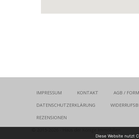
IMPRESSUM
KONTAKT
AGB / FOR
DATENSCHUTZERKLÄRUNG
WIDERRUFSB
REZENSIONEN
© 2015-2026 -
Haus der Könige Immobilien
Diese Website nutzt C