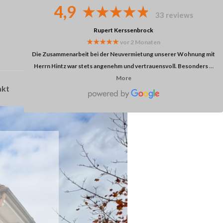
4,9
33 reviews
Oliver Hollstein
★★★★★
vor einem Jahr
Herr Hintz hat mich hervorragend sowohl für den Verkauf als auch
bezüglich einer möglichen Vermietung meiner Eigentumswohnung
…
More
akt