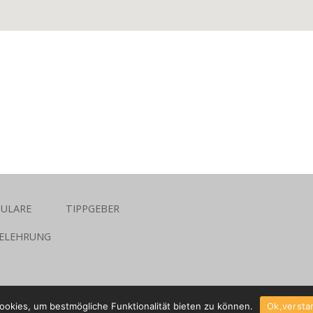
MULARE
TIPPGEBER
ELEHRUNG
ookies, um bestmögliche Funktionalität bieten zu können.
Ok,verst