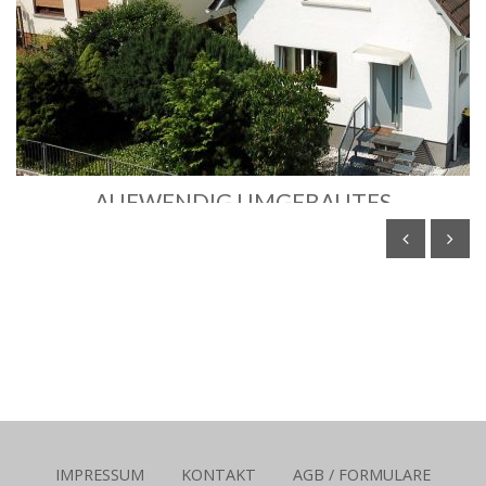
AUFWENDIG UMGEBAUTES
SIEDLUNGSHAUS MIT MODERNEM
GRUNDRISS
Offenbach
107 m2
4 Räume
2 Schlafzimmer
1 Bad
verkauft
IMPRESSUM
KONTAKT
AGB / FORMULARE